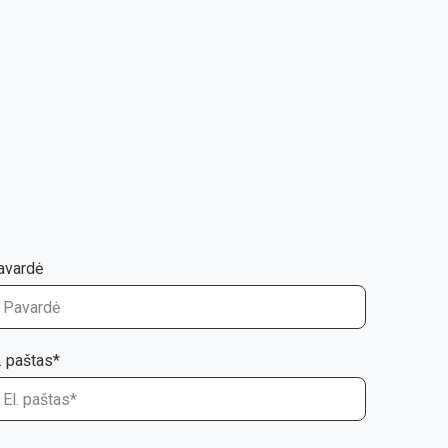
avardė
. paštas*