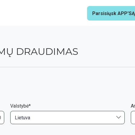
Parsisiųsk APP'SĄ
IMŲ DRAUDIMAS
Valstybė*
Ar
Lietuva