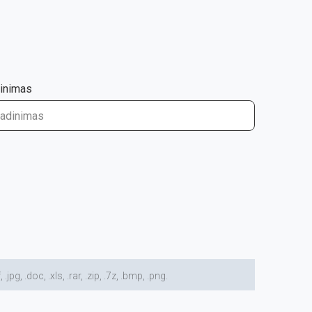
inimas
 .doc, .xls, .rar, .zip, .7z, .bmp, .png.