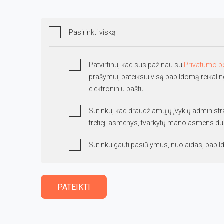
Pasirinkti viską
Patvirtinu, kad susipažinau su
Privatumo po
prašymui, pateiksiu visą papildomą reikali
elektroniniu paštu.
Sutinku, kad draudžiamųjų įvykių administrav
tretieji asmenys, tvarkytų mano asmens du
Sutinku gauti pasiūlymus, nuolaidas, papi
PATEIKTI