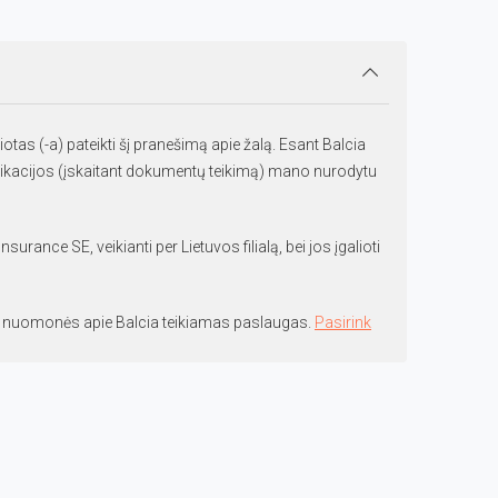
otas (-a) pateikti šį pranešimą apie žalą. Esant Balcia
nikacijos (įskaitant dokumentų teikimą) mano nurodytu
nce SE, veikianti per Lietuvos filialą, bei jos įgalioti
no nuomonės apie Balcia teikiamas paslaugas.
Pasirink