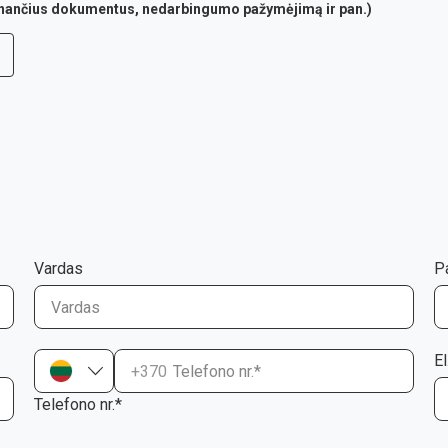
rtinančius dokumentus, nedarbingumo pažymėjimą ir pan.)
Vardas
P
El
+370
Telefono nr.*