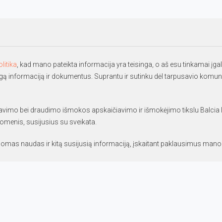
litika
, kad mano pateikta informacija yra teisinga, o aš esu tinkamai įgali
ngą informaciją ir dokumentus. Suprantu ir sutinku dėl tarpusavio komu
imo bei draudimo išmokos apskaičiavimo ir išmokėjimo tikslu Balcia Insura
omenis, susijusius su sveikata.
ldomas naudas ir kitą susijusią informaciją, įskaitant paklausimus ma