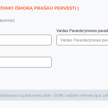
DIMO IŠMOKĄ PRAŠAU PERVESTI Į
jusiuoju)
Vardas Pavardė/įmonės pavad
žiausias visų dokumentų dydis - 30 MB. Leidžiami rinkmenų tipai: .pdf, .jpg,