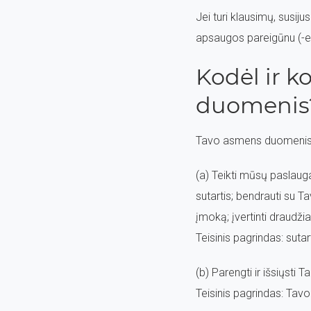
Jei turi klausimų, susi
apsaugos pareigūnu (-e)
Kodėl ir 
duomenis
Tavo asmens duomenis t
(a) Teikti mūsų paslauga
sutartis; bendrauti su T
įmoką; įvertinti draudž
Teisinis pagrindas: sut
(b) Parengti ir išsiųsti
Teisinis pagrindas: Tavo