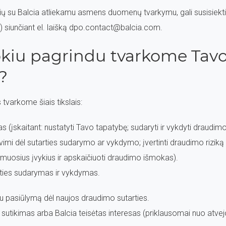
jusių su Balcia atliekamu asmens duomenų tvarkymu, gali susisie
 siunčiant el. laišką dpo.contact@balcia.com.
kokiu pagrindu tvarkome Ta
?
varkome šiais tikslais:
s (įskaitant: nustatyti Tavo tapatybę; sudaryti ir vykdyti draudimo
avimi dėl sutarties sudarymo ar vykdymo; įvertinti draudimo riziką
iamuosius įvykius ir apskaičiuoti draudimo išmokas).
arties sudarymas ir vykdymas.
 Tau pasiūlymą dėl naujos draudimo sutarties.
 sutikimas arba Balcia teisėtas interesas (priklausomai nuo atvej