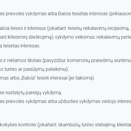
inės prievolės vykdymas arba Balcia teisėtas interesas (priklauso
lcia teises ir interesus (įskaitant: teisinių reikalavimų inicijavimą
tant ikiteisminį išieškojimą); vykdymo veiksmus; reikalavimų perl
a teisėtas interesas.
os ir reklamos tikslais (pavyzdžiui: komercinių pranešimų siuntimui
to turinio ar pasiūlymų pateikimui).
imas arba „Balcia“ teisėti interesai (jei taikoma).
tuose nustatytų pareigų vykdymą.
inės prievolės vykdymas arba užduoties vykdymas viešojo intereso 
kokybės kontrolei (įskaitant: skambučių turinio stebėjimą; klient