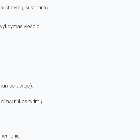
 nustatymą; sustiprintų
es vykdymas viešojo
mai nuo atvejo).
linimą; rinkos tyrimų
 priemonių