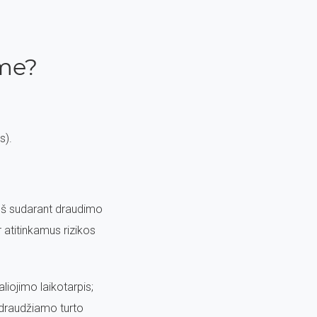
me?
s).
ieš sudarant draudimo
atitinkamus rizikos
liojimo laikotarpis;
 draudžiamo turto