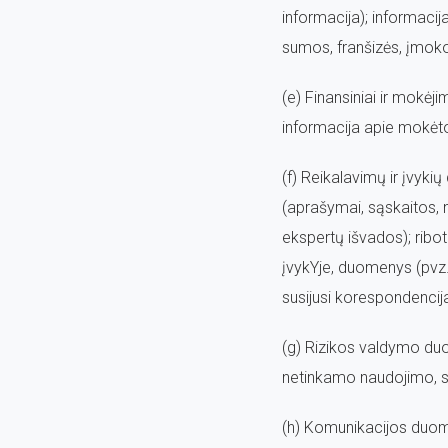
informacija); informacij
sumos, franšizės, įmokos
(e) Finansiniai ir mokė
informacija apie mokėto
(f) Reikalavimų ir įvyki
(aprašymai, sąskaitos, 
ekspertų išvados); riboti
įvykYje, duomenys (pvz.
susijusi korespondencij
(g) Rizikos valdymo duom
netinkamo naudojimo, su
(h) Komunikacijos duome