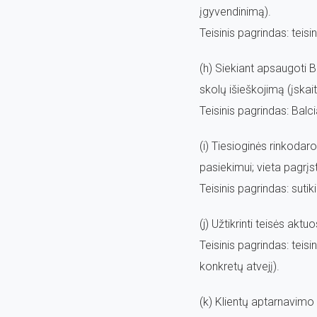
įgyvendinimą).
Teisinis pagrindas: teis
(h) Siekiant apsaugoti Ba
skolų išieškojimą (įskai
Teisinis pagrindas: Balci
(i) Tiesioginės rinkodar
pasiekimui; vieta pagrįs
Teisinis pagrindas: sutik
(j) Užtikrinti teisės ak
Teisinis pagrindas: teis
konkretų atvejį).
(k) Klientų aptarnavimo 