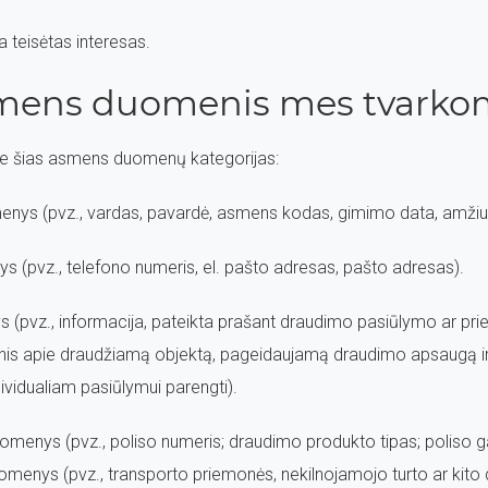
a teisėtas interesas.
smens duomenis mes tvarko
e šias asmens duomenų kategorijas:
menys (pvz., vardas, pavardė, asmens kodas, gimimo data, amžiu
ys (pvz., telefono numeris, el. pašto adresas, pašto adresas).
 (pvz., informacija, pateikta prašant draudimo pasiūlymo ar pr
enis apie draudžiamą objektą, pageidaujamą draudimo apsaugą ir 
dividualiam pasiūlymui parengti).
duomenys (pvz., poliso numeris; draudimo produkto tipas; poliso ga
menys (pvz., transporto priemonės, nekilnojamojo turto ar kito