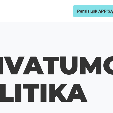
Parsisiųsk APP'SĄ
IVATUM
LITIKA