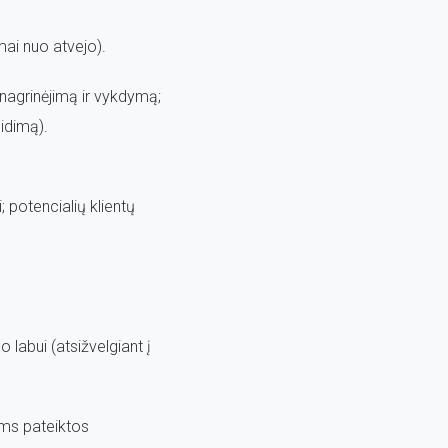
mai nuo atvejo).
, nagrinėjimą ir vykdymą;
eidimą).
; potencialių klientų
labui (atsižvelgiant į
ams pateiktos