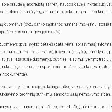
a apie draudėją, apdraustą asmenį, naudos gavėją ir kitas susijus
, nuolaidos; pasiūlymų, atnaujinimų, pakeitimų ar nutraukimų isto
jimų duomenys (pvz., banko sąskaitos numeris, mokėjimų istorij
ją; išmokos suma, gavėjas ir data).
ų duomenys (pvz., įvykio detalės (data, vieta, aprašymas); informa
nuotraukos, remonto sąmatos); įrodymai (liudytojų parodymai, po
 su sveikata susiję duomenys, būtini reikalavimui įvertinti; trečiųjų
, nukentėjęs asmuo, transporto priemonės savininkas, vairuotojas
a ir dokumentai).
enys (t. y. informacija, reikalinga mūsų veiklos rizikoms valdyti
kčiavimo, techninių sutrikimų, sandorio šalių nemokumo ir pan. 
nys (pvz., gaunamų ir siunčiamų skambučių įrašai; korespondenci