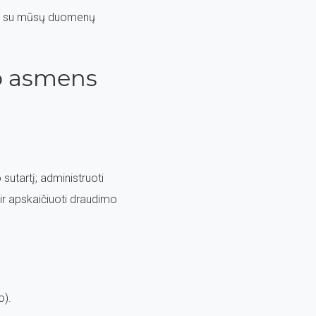
kti su mūsų duomenų
vo asmens
 sutartį; administruoti
 ir apskaičiuoti draudimo
o).