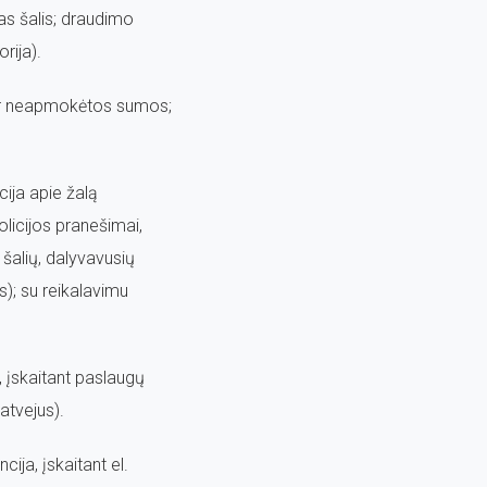
ias šalis; draudimo
rija).
a ir neapmokėtos sumos;
cija apie žalą
licijos pranešimai,
 šalių, dalyvavusių
); su reikalavimu
, įskaitant paslaugų
atvejus).
ja, įskaitant el.