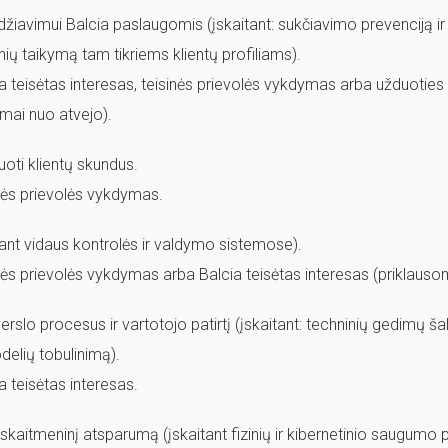
audžiavimui Balcia paslaugomis (įskaitant: sukčiavimo prevenciją ir
ių taikymą tam tikriems klientų profiliams).
cia teisėtas interesas, teisinės prievolės vykdymas arba užduoti
omai nuo atvejo).
ruoti klientų skundus.
inės prievolės vykdymas.
aitant vidaus kontrolės ir valdymo sistemose).
inės prievolės vykdymas arba Balcia teisėtas interesas (priklauso
verslo procesus ir vartotojo patirtį (įskaitant: techninių gedimų ša
delių tobulinimą).
a teisėtas interesas.
r skaitmeninį atsparumą (įskaitant fizinių ir kibernetinio saugumo