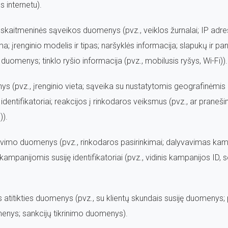
s internetu).
o ir skaitmeninės sąveikos duomenys (pvz., veiklos žurnalai; IP ad
ma; įrenginio modelis ir tipas; naršyklės informacija; slapukų ir pa
uomenys; tinklo ryšio informacija (pvz., mobilusis ryšys, Wi-Fi)).
s (pvz., įrenginio vieta; sąveika su nustatytomis geografinėmis
ių identifikatoriai; reakcijos į rinkodaros veiksmus (pvz., ar pran
)).
liavimo duomenys (pvz., rinkodaros pasirinkimai; dalyvavimas ka
ampanijomis susiję identifikatoriai (pvz., vidinis kampanijos ID, s
nės atitikties duomenys (pvz., su klientų skundais susiję duomenys;
nys; sankcijų tikrinimo duomenys).