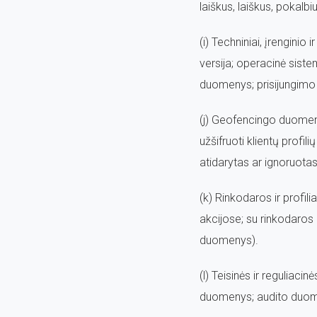
laiškus, laiškus, pokalbiu
(i) Techniniai, įrengini
versija; operacinė siste
duomenys; prisijungimo d
(j) Geofencingo duomeny
užšifruoti klientų profil
atidarytas ar ignoruotas
(k) Rinkodaros ir profi
akcijose; su rinkodaros k
duomenys).
(l) Teisinės ir reguliaci
duomenys; audito duome