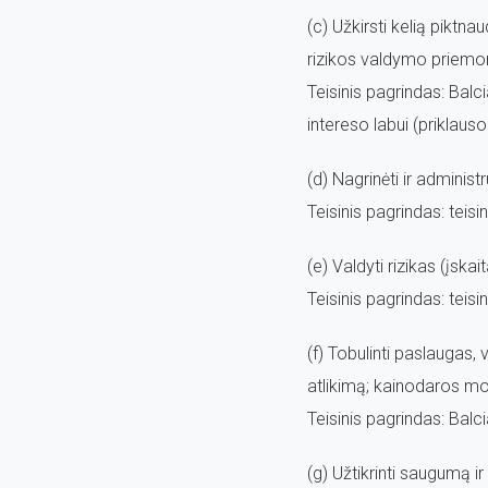
(c) Užkirsti kelią piktn
rizikos valdymo priemon
Teisinis pagrindas: Bal
intereso labui (priklaus
(d) Nagrinėti ir administ
Teisinis pagrindas: teis
(e) Valdyti rizikas (įsk
Teisinis pagrindas: teis
(f) Tobulinti paslaugas, 
atlikimą; kainodaros mo
Teisinis pagrindas: Balci
(g) Užtikrinti saugumą i