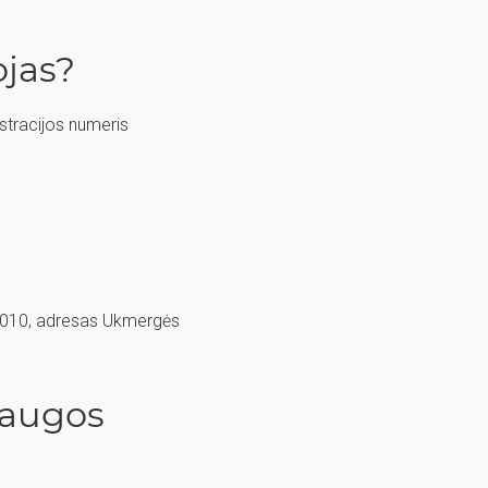
jas?
stracijos numeris
498010, adresas Ukmergės
saugos