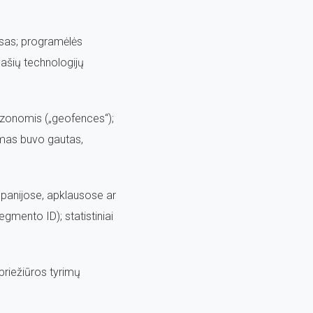
resas; programėlės
našių technologijų
 zonomis („geofences“);
ešimas buvo gautas,
mpanijose, apklausose ar
egmento ID); statistiniai
 priežiūros tyrimų