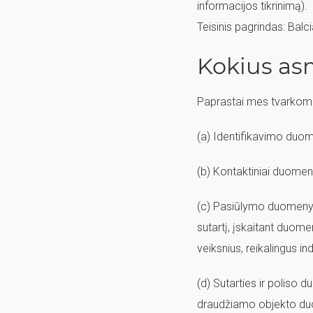
informacijos tikrinimą).
Teisinis pagrindas: Balci
Kokius a
Paprastai mes tvarkom
(a) Identifikavimo duo
(b) Kontaktiniai duomen
(c) Pasiūlymo duomenys
sutartį, įskaitant duom
veiksnius, reikalingus in
(d) Sutarties ir poliso 
draudžiamo objekto duo