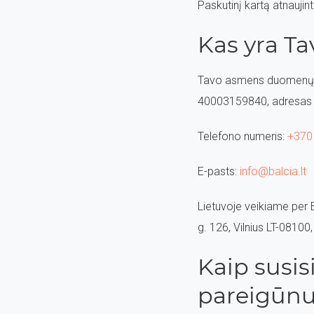
Paskutinį kartą atnaujin
Kas yra T
Tavo asmens duomenų val
40003159840, adresas K
Telefono numeris:
+370
E-pasts:
info@balcia.lt
Lietuvoje veikiame per 
g. 126, Vilnius LT-08100,
Kaip susi
pareigūn