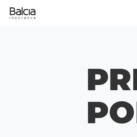
PR
PO