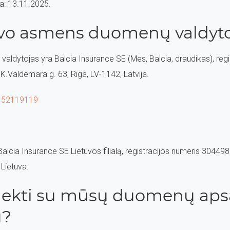
ta: 13.11.2025.
avo asmens duomenų valdyto
dytojas yra Balcia Insurance SE (Mes, Balcia, draudikas), regi
.Valdemara g. 63, Riga, LV-1142, Latvija.
 52119119
Balcia Insurance SE Lietuvos filialą, registracijos numeris 304
 Lietuva.
siekti su mūsų duomenų ap
u?