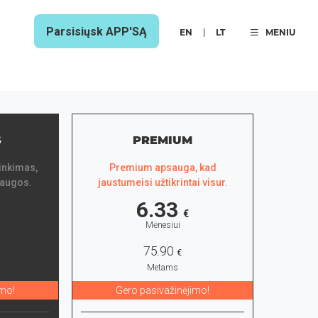
Parsisiųsk APP'SĄ
EN
LT
MENIU
S
PREMIUM
inkimas,
Premium apsauga, kad
saugos.
jaustumeisi užtikrintai visur.
6.33
€
Mėnesiui
75.90
€
Metams
imo!
Gero pasivažinėjimo!