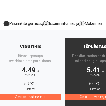
Pasirinkite geriausią
Išsami informacija
Mokėjimas
1
2
3
VIDUTINIS
IŠPLĖSTA
Išmani apsauga
Populiariausias pasir
svarbiausiems poreikiams.
kai nori daugiau ap
4.49
5.41
€
€
Mėnesiui
Mėnesiui
53.90
64.90
€
€
Metams
Metams
Gero pasivažinėjimo!
Gero pasivažinėj