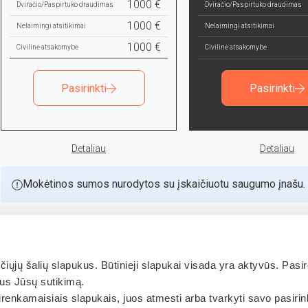
1000 €
Dviračio/Paspirtuko draudimas
Dviračio/Paspirtuko draudimas
1000 €
Nelaimingi atsitikimai
Nelaimingi atsitikimai
1000 €
Civilinė atsakomybė
Civilinė atsakomybė
Pasirinkti
Pasirinkti
Detaliau
Detaliau
Mokėtinos sumos nurodytos su įskaičiuotu saugumo įnašu.
iųjų šalių slapukus. Būtinieji slapukai visada yra aktyvūs. Pasi
vus Jūsų sutikimą.
sirenkamaisiais slapukais, juos atmesti arba tvarkyti savo pasiri