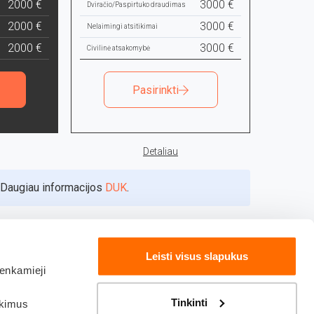
2000 €
3000 €
Dviračio/Paspirtuko draudimas
2000 €
3000 €
Nelaimingi atsitikimai
2000 €
3000 €
Civilinė atsakomybė
Pasirinkti
Detaliau
 Daugiau informacijos
DUK
.
Leisti visus slapukus
renkamieji
Tinkinti
nkimus