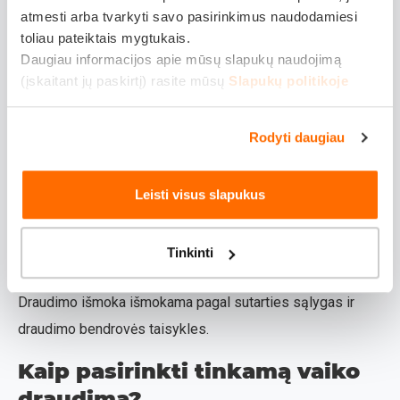
ilgalaikiam laikotarpiui. Draudimo įmokos dydis priklauso
atmesti arba tvarkyti savo pasirinkimus naudodamiesi
nuo pasirinktos draudimo apsaugos ir sutarties sąlygų.
toliau pateiktais mygtukais.
Kai įvyksta nelaimingas atsitikimas, reikia pateikti visus
Daugiau informacijos apie mūsų slapukų naudojimą
(įskaitant jų paskirtį) rasite mūsų
Slapukų politikoje
reikiamus dokumentus draudimo bendrovei:
Medicininius išrašus apie traumos ar kitos
Rodyti daugiau
nelaimės aplinkybes.
Draudimo sutartį ir kitus sutartyje nurodytus
Leisti visus slapukus
dokumentus.
Tinkinti
Užpildytą prašymą dėl išmokos gavimo.
Draudimo išmoka išmokama pagal sutarties sąlygas ir
draudimo bendrovės taisykles.
Kaip pasirinkti tinkamą vaiko
draudimą?