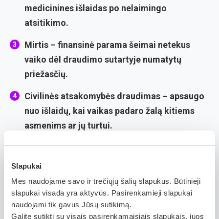
medicinines išlaidas po nelaimingo
atsitikimo.
Mirtis
– finansinė parama šeimai netekus
vaiko dėl draudimo sutartyje numatytų
priežasčių.
Civilinės atsakomybės draudimas
– apsaugo
nuo išlaidų, kai vaikas padaro žalą kitiems
asmenims ar jų turtui.
Kelionių draudimas
– suteikia apsaugą
kelionės metu.
Slapukai
Mes naudojame savo ir trečiųjų šalių slapukus. Būtinieji
Kaip veikia vaiko draudimas?
slapukai visada yra aktyvūs. Pasirenkamieji slapukai
naudojami tik gavus Jūsų sutikimą.
Draudimo sutartį galima sudaryti trumpalaikiam arba
Galite sutikti su visais pasirenkamaisiais slapukais, juos