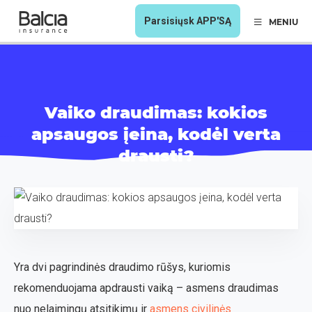
Parsisiųsk APP'SĄ
MENIU
Vaiko draudimas: kokios
apsaugos įeina, kodėl verta
drausti?
Yra dvi pagrindinės draudimo rūšys, kuriomis
rekomenduojama apdrausti vaiką – asmens draudimas
nuo nelaimingų atsitikimų ir
asmens civilinės