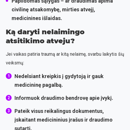
Papildomas sąlygas
– ar draudimas apima
civilinę atsakomybę, mirties atvejį,
medicinines išlaidas.
Ką daryti nelaimingo
atsitikimo atveju?
Jei vaikas patiria traumą ar kitą nelaimę, svarbu laikytis šių
veiksmų:
Nedelsiant kreipkis į gydytoją ir gauk
medicininę pagalbą.
Informuok draudimo bendrovę apie įvykį.
Pateik visus reikalingus dokumentus,
įskaitant medicininius įrašus ir draudimo
sutartį.