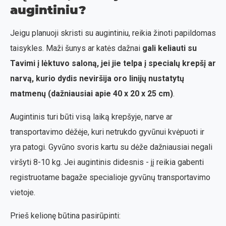
augintiniu?
Jeigu planuoji skristi su augintiniu, reikia žinoti papildomas
taisykles. Maži šunys ar katės dažnai
gali keliauti su
Tavimi į lėktuvo saloną, jei jie telpa į specialų krepšį ar
narvą, kurio dydis neviršija oro linijų nustatytų
matmenų (dažniausiai apie 40 x 20 x 25 cm)
.
Augintinis turi būti visą laiką krepšyje, narve ar
transportavimo dėžėje, kuri netrukdo gyvūnui kvėpuoti ir
yra patogi. Gyvūno svoris kartu su dėže dažniausiai negali
viršyti 8-10 kg. Jei augintinis didesnis - jį reikia gabenti
registruotame bagaže specialioje gyvūnų transportavimo
vietoje.
Prieš kelionę būtina pasirūpinti: