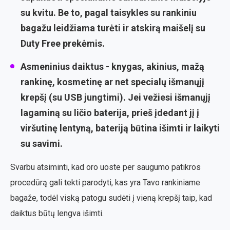
su kvitu. Be to, pagal taisykles su rankiniu
bagažu leidžiama turėti ir atskirą maišelį su
Duty Free prekėmis.
Asmeninius daiktus
- knygas, akinius, mažą
rankinę, kosmetinę ar net specialų išmanųjį
krepšį (su USB jungtimi). Jei vežiesi išmanųjį
lagaminą su ličio baterija, prieš įdedant jį į
viršutinę lentyną, bateriją būtina išimti ir laikyti
su savimi.
Svarbu atsiminti, kad oro uoste per saugumo patikros
procedūrą gali tekti parodyti, kas yra Tavo rankiniame
bagaže, todėl viską patogu sudėti į vieną krepšį taip, kad
daiktus būtų lengva išimti.