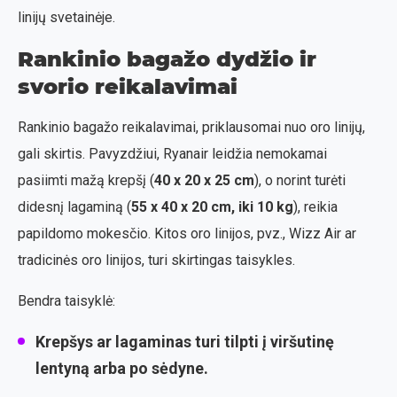
linijų svetainėje.
Rankinio bagažo dydžio ir
svorio reikalavimai
Rankinio bagažo reikalavimai, priklausomai nuo oro linijų,
gali skirtis. Pavyzdžiui, Ryanair leidžia nemokamai
pasiimti mažą krepšį (
40 x 20 x 25 cm
), o norint turėti
didesnį lagaminą (
55 x 40 x 20 cm, iki 10 kg
), reikia
papildomo mokesčio. Kitos oro linijos, pvz., Wizz Air ar
tradicinės oro linijos, turi skirtingas taisykles.
Bendra taisyklė:
Krepšys ar lagaminas turi tilpti į viršutinę
lentyną arba po sėdyne.