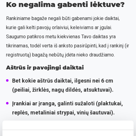
Ko negalima gabenti lėktuve?
Rankiniame bagaže negali būti gabenami jokie daiktai,
kurie gali kelti pavojų orlaiviui, keleiviams ar įgulai.
Saugumo patikros metu kiekvienas Tavo daiktas yra
tikrinamas, todėl verta iš anksto pasirūpinti, kad į rankinį (ir
registruotą) bagažą nebūtų įdėta nieko draudžiamo.
Aštrūs ir pavojingi daiktai
Bet kokie aštrūs daiktai, ilgesni nei 6 cm
(peiliai, žirklės, nagų dildės, atsuktuvai).
Įrankiai ar įranga, galinti sužaloti (plaktukai,
replės, metaliniai strypai, vinių šautuvai).
Lankai, arbaletai, harpūnai, ietys, timpos ar
katapultos.