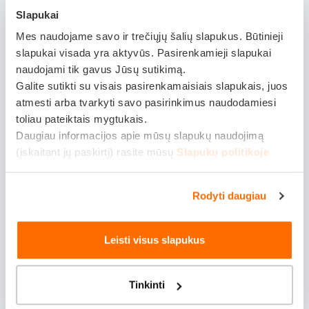
Slapukai
Ginklai ir jų imitacijos
Mes naudojame savo ir trečiųjų šalių slapukus. Būtinieji
slapukai visada yra aktyvūs. Pasirenkamieji slapukai
Visų tipų šaunamieji ginklai: pistoletai,
naudojami tik gavus Jūsų sutikimą.
revolveriai, šautuvai.
Galite sutikti su visais pasirenkamaisiais slapukais, juos
atmesti arba tvarkyti savo pasirinkimus naudodamiesi
Žaisliniai ginklai, dažasvydžio įranga, ginklų
toliau pateiktais mygtukais.
kopijos ir imitacijos.
Daugiau informacijos apie mūsų slapukų naudojimą
(įskaitant jų paskirtį) rasite mūsų
Slapukų politikoje
Pneumatiniai ir CO2 ginklai, kamuoliukų ar
granulių šautuvai.
Rodyti daugiau
Signalinės raketos, sportiniai pistoletai.
Leisti visus slapukus
Apsvaiginimo priemonės - elektrošoko
įrenginiai, lazeriai, gyvūnų užmigdymo
šautuvai.
Tinkinti