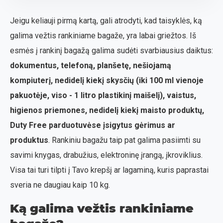
Jeigu keliauji pirmą kartą, gali atrodyti, kad taisyklės, ką
galima vežtis rankiniame bagaže, yra labai griežtos. Iš
esmės į rankinį bagažą galima sudėti svarbiausius daiktus:
dokumentus, telefoną, planšetę, nešiojamą
kompiuterį, nedidelį kiekį skysčių (iki 100 ml vienoje
pakuotėje, viso - 1 litro plastikinį maišelį), vaistus,
higienos priemones, nedidelį kiekį maisto produktų,
Duty Free parduotuvėse įsigytus gėrimus ar
produktus
. Rankiniu bagažu taip pat galima pasiimti su
savimi knygas, drabužius, elektroninę įrangą, įkroviklius.
Visa tai turi tilpti į Tavo krepšį ar lagaminą, kuris paprastai
sveria ne daugiau kaip 10 kg.
Ką galima vežtis rankiniame