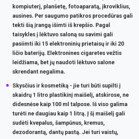
kompiuterį, planšetę, fotoaparatą, įkroviklius,
ausines. Per saugumo patikros procedūras gali
tekti šią įrangą išimti iš krepšio. Pagal
taisykles į lėktuvo saloną su savimi gali
pasiimti iki 15 elektroninių prietaisų ir iki 20
ličio baterijų. Elektronines cigaretes vežtis
leidžiama, bet jų naudoti lėktuvo salone
skrendant negalima.
Skysčius ir kosmetiką
- jie turi būti supilti į
skaidrų 1 litro plastikinį maišelį, atskirose, ne
didesnėse kaip 100 ml talpose. Iš viso galima
turėti ne daugiau kaip 1 litrą. Į šį maišelį gali
sudėti kvepalus, šampūnus, kremus,
dezodorantą, dantų pastą. Jei turi vaistų,