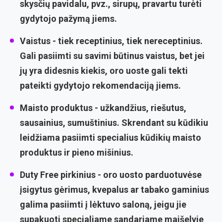
skysčių pavidalu, pvz., sirupų, pravartu turėti
gydytojo pažymą jiems.
Vaistus
- tiek receptinius, tiek nereceptinius.
Gali pasiimti su savimi būtinus vaistus, bet jei
jų yra didesnis kiekis, oro uoste gali tekti
pateikti gydytojo rekomendaciją jiems.
Maisto produktus
- užkandžius, riešutus,
sausainius, sumuštinius. Skrendant su kūdikiu
leidžiama pasiimti specialius kūdikių maisto
produktus ir pieno mišinius.
Duty Free pirkinius
- oro uosto parduotuvėse
įsigytus gėrimus, kvepalus ar tabako gaminius
galima pasiimti į lėktuvo saloną, jeigu jie
supakuoti specialiame sandariame maišelyje