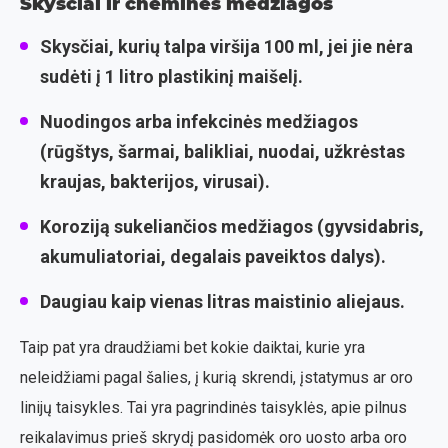
Skysčiai ir cheminės medžiagos
Skysčiai, kurių talpa viršija 100 ml, jei jie nėra
sudėti į 1 litro plastikinį maišelį.
Nuodingos arba infekcinės medžiagos
(rūgštys, šarmai, balikliai, nuodai, užkrėstas
kraujas, bakterijos, virusai).
Koroziją sukeliančios medžiagos (gyvsidabris,
akumuliatoriai, degalais paveiktos dalys).
Daugiau kaip vienas litras maistinio aliejaus.
Taip pat yra draudžiami bet kokie daiktai, kurie yra
neleidžiami pagal šalies, į kurią skrendi, įstatymus ar oro
linijų taisykles. Tai yra pagrindinės taisyklės, apie pilnus
reikalavimus prieš skrydį pasidomėk oro uosto arba oro