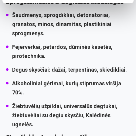
Sprogstamosios ir degiosios medžiagos
Šaudmenys, sprogdikliai, detonatoriai,
granatos, minos, dinamitas, plastikiniai
sprogmenys.
Fejerverkai, petardos, dūminės kasetės,
pirotechnika.
Degūs skysčiai: dažai, terpentinas, skiedikliai.
Alkoholiniai gėrimai, kurių stiprumas viršija
70%.
Žiebtuvėlių užpildai, universalūs degtukai,
žiebtuvėliai su degiu skysčiu, Kalėdinės
ugnelės.