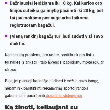
Dažniausiai leidžiama iki 10 kg. Kai kurios oro
linijos suteikia galimybę pasiimti iki 20 kg, bet
tai jau mokama paslauga arba taikoma
registruotam bagažui.
Į vieną rankinį bagažą turi būti sudėti visi Tavo
daiktai.
Kad nekiltų problemų oro uoste, pasitikrink oro linijų
taisykles iš anksto - taip išvengsi papildomų mokesčių ar
streso.
Beje, jei planuoji kelionėje slidinėti ir vežtis savo įrangą,
nepamiršk pasitikrinti reikalavimų sporto įrangos
gabenimui ir pasirūpinti
draudimu slidinėjimui
.
Ką žinoti, keliaujant su