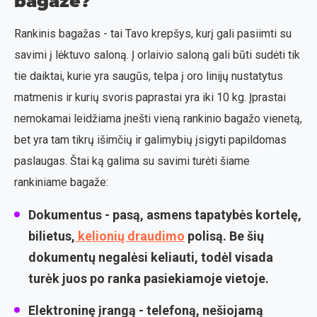
bagaže?
Rankinis bagažas - tai Tavo krepšys, kurį gali pasiimti su
savimi į lėktuvo saloną. Į orlaivio saloną gali būti sudėti tik
tie daiktai, kurie yra saugūs, telpa į oro linijų nustatytus
matmenis ir kurių svoris paprastai yra iki 10 kg. Įprastai
nemokamai leidžiama įnešti vieną rankinio bagažo vienetą,
bet yra tam tikrų išimčių ir galimybių įsigyti papildomas
paslaugas. Štai ką galima su savimi turėti šiame
rankiniame bagaže:
Dokumentus
- pasą, asmens tapatybės kortelę,
bilietus,
kelionių draudimo
polisą. Be šių
dokumentų negalėsi keliauti, todėl visada
turėk juos po ranka pasiekiamoje vietoje.
Elektroninę įrangą
- telefoną, nešiojamą