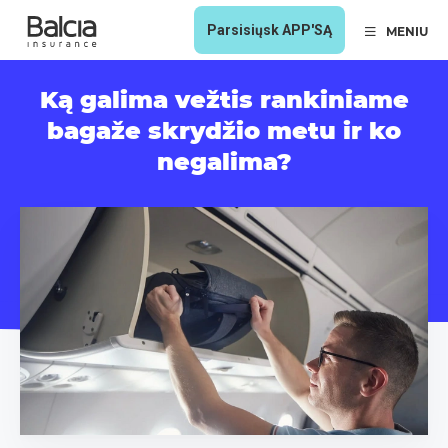
Parsisiųsk APP'SĄ
MENIU
Ką galima vežtis rankiniame
bagaže skrydžio metu ir ko
negalima?