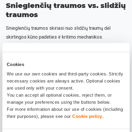
Snieglenčių traumos vs. slidžių
traumos
Snieglenčių traumos skiriasi nuo slidžių traumų dėl
skirtingos kūno padėties ir kritimo mechanikos.
Snieglenčių sporte abi kojos yra pritvirtintos prie lentos,
todėl krentant dažnai remiamasi rankomis. Dėl to riešo
traumos ir nykščio raiščių pažeidimai būna dažnesni.
Cookies
We use our own cookies and third-party cookies. Strictly
Slidinėjimo metu kojos juda atskirai, o apkaustai gali
necessary cookies are always active. Optional cookies
neatsisegti laiku. Dėl to kelio sąnario pažeidimai yra viena
are used only with your consent.
dažniausių problemų. Kelio sąnarys patiria sukimo jėgas,
You can accept all optional cookies, reject them, or
manage your preferences using the buttons below.
kurios gali pažeisti raiščių struktūras.
For more information about our use of cookies (including
Lavinos rizika ir saugumas ne
their purposes), please see our
Cookie policy
.
trasose