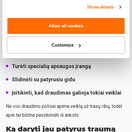
Show details
Slidinėjimas už oficialių slidinėjimo trasų ribų vilioja dar
nepaliestu sniegu ir mažesniais žmonių srautais. Vis dėlto,
lavinos kalnuose yra rimta grėsmė.
Allow all cookies
Jei planuoji slidinėti ne trasose, reikia:
Customize
Stebėti lavinų prognozes
Turėti specialią apsaugos įrangą
Slidinėti su patyrusiu gidu
Įsitikinti, kad draudimas galioja tokiai veiklai
Ne visi draudimo polisai apima veiklą už trasų ribų, todėl
apie tai būtina pasidomėti iš anksto.
Ką daryti jau patyrus traumą