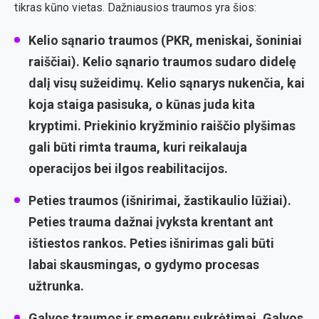
tikras kūno vietas. Dažniausios traumos yra šios:
Kelio sąnario traumos (PKR, meniskai, šoniniai
raiščiai).
Kelio sąnario traumos sudaro didelę
dalį visų sužeidimų. Kelio sąnarys nukenčia, kai
koja staiga pasisuka, o kūnas juda kita
kryptimi. Priekinio kryžminio raiščio plyšimas
gali būti rimta trauma, kuri reikalauja
operacijos bei ilgos reabilitacijos.
Peties traumos (išnirimai, žastikaulio lūžiai).
Peties trauma dažnai įvyksta krentant ant
ištiestos rankos. Peties išnirimas gali būti
labai skausmingas, o gydymo procesas
užtrunka.
Galvos traumos ir smegenų sukrėtimai.
Galvos