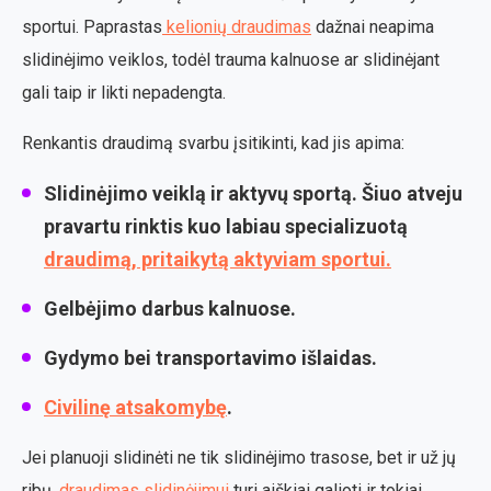
sportui. Paprastas
kelionių draudimas
dažnai neapima
slidinėjimo veiklos, todėl trauma kalnuose ar slidinėjant
gali taip ir likti nepadengta.
Renkantis draudimą svarbu įsitikinti, kad jis apima:
Slidinėjimo veiklą ir aktyvų sportą. Šiuo atveju
pravartu rinktis kuo labiau specializuotą
draudimą, pritaikytą aktyviam sportui.
Gelbėjimo darbus kalnuose.
Gydymo bei transportavimo išlaidas.
Civilinę atsakomybę
.
Jei planuoji slidinėti ne tik slidinėjimo trasose, bet ir už jų
ribų,
draudimas slidinėjimui
turi aiškiai galioti ir tokiai