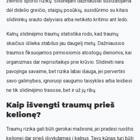
žiemos sporto rizikų. Slidinėjant dažniausiai susižalojama
dėl didelio greičio, staigių posūkių, susidūrimo su kitais
slidininkų srauto dalyviais arba netikėto kritimo ant ledo.
Kalnų slidinėjimo traumų statistika rodo, kad traumų
skaičius išlieka stabilus jau daugelį metų. Dažniausios
traumos fiksuojamos pirmosiomis atostogų dienomis, kai
organizmas dar neprisitaikęs prie krūvio. Slidinėti nėra
pavojinga savaime, bet rizika labai išauga, jei pervertini
savo galimybes, ignoruoji saugumo taisykles arba leidiesi
ne tik slidinėjimo trasose, bet ir už jų ribų.
Kaip išvengti traumų prieš
kelionę?
Traumų rizika gali būti gerokai mažesnė, jei pradėsi ruoštis
kelionei dar prieš išvykdamas į kalnus. Tavo kūnas turi būti