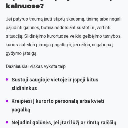
kalnuose?
Jei patyrus traumą jauti stiprų skausmą, tinimą arba negali
pajudinti galūnės, būtina nedelsiant sustoti ir įvertinti
situaciją. Slidinėjimo kurortuose veikia gelbėjimo tarnybos,
kurios suteikia pirmąją pagalbą ir, jei reikia, nugabena į
gydymo įstaigą.
Dažniausiai viskas vyksta taip:
Sustoji saugioje vietoje ir įspėji kitus
slidininkus
Kreipiesi į kurorto personalą arba kvieti
pagalbą
Nejudini galūnės, jei įtari lūžį ar rimtą raiščių