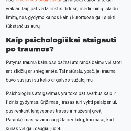
veiklai. Taip pat verta rinktis didesnį medicininių išlaidų
limitą, nes gydymo kainos kalnų kurortuose gali siekti
tūkstančius eurų.
Kaip psichologiškai atsigauti
po traumos?
Patyrus traumą kalnuose dažnai atsiranda baimė vėl stoti
ant slidžių ar snieglentės. Tai natūralu, ypač, jei trauma
buvo susijusi su kelio ar galvos sužalojimu.
Psichologinis atsigavimas yra toks pat svarbus kaip ir
fizinis gydymas. Grįžimas į trasas turi vykti palaipsniui,
pasirenkant lengvesnes trasas ir mažesnį greitį.
Pasitikėjimas savimi sugrįžta per laiką, kai matai, kad
kūnas vėl gali saugiai judėti.