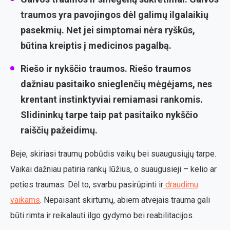
traumos yra pavojingos dėl galimų ilgalaikių
pasekmių. Net jei simptomai nėra ryškūs,
būtina kreiptis į medicinos pagalbą.
Riešo ir nykščio traumos.
Riešo traumos
dažniau pasitaiko snieglenčių mėgėjams, nes
krentant instinktyviai remiamasi rankomis.
Slidininkų tarpe taip pat pasitaiko nykščio
raiščių pažeidimų.
Beje, skiriasi traumų pobūdis vaikų bei suaugusiųjų tarpe.
Vaikai dažniau patiria rankų lūžius, o suaugusieji – kelio ar
peties traumas. Dėl to, svarbu pasirūpinti ir
draudimu
vaikams
. Nepaisant skirtumų, abiem atvejais trauma gali
būti rimta ir reikalauti ilgo gydymo bei reabilitacijos.