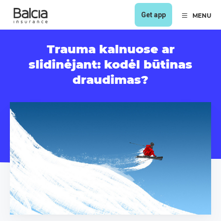
Get app
MENU
Trauma kalnuose ar
slidinėjant: kodėl būtinas
draudimas?