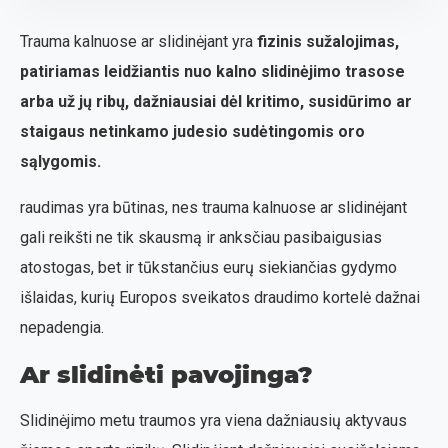
Trauma kalnuose ar slidinėjant yra
fizinis sužalojimas,
patiriamas leidžiantis nuo kalno slidinėjimo trasose
arba už jų ribų, dažniausiai dėl kritimo, susidūrimo ar
staigaus netinkamo judesio sudėtingomis oro
sąlygomis.
raudimas yra būtinas, nes trauma kalnuose ar slidinėjant
gali reikšti ne tik skausmą ir anksčiau pasibaigusias
atostogas, bet ir tūkstančius eurų siekiančias gydymo
išlaidas, kurių Europos sveikatos draudimo kortelė dažnai
nepadengia.
Ar slidinėti pavojinga?
Slidinėjimo metu traumos yra viena dažniausių aktyvaus