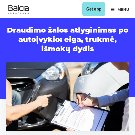
Get app
MENU
Draudimo žalos atlyginimas po
autoįvykio: eiga, trukmė,
išmokų dydis