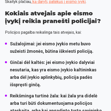
Skaityk plačiau,
ką daryti, patekus į eismo įvykį
.
Kokiais atvejais apie eismo
įvykį reikia pranešti policijai?
Policijos pagalba reikalinga tais atvejais, kai:
Sužalojimai
: jei eismo įvykio metu buvo
sužeisti žmonės, būtina iškviesti policiją.
Ginčai dėl kaltės
: jei eismo įvykio dalyviai
nesutaria, kas yra eismo įvykio kaltininkas
arba dėl įvykio aplinkybių, policija padės
išspręsti ginčą.
Reikšminga turtinė žala
: kai žala yra didelė
arba turi būti dokumentuojama policijos
ataskaita, arba kai apgadinto turto savininko