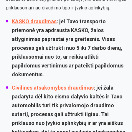
priklausomai nuo draudimo tipo ir įvykio aplinkybių.
KASKO draudimas
: jei Tavo transporto
priemonė yra apdrausta KASKO, žalos
atlyginimas paprastai yra greitesnis. Visas
procesas gali užtrukti nuo 5 iki 7 darbo dienų,
priklausomai nuo to, ar reikia atlikti
papildomus vertinimus ar pateikti papildomus
dokumentus.
Civilinės atsakomybės draudimas
: jei žala
padaryta dėl kito eismo dalyvio kaltės ir Tavo
automobilis turi tik privalomojo draudimo
sutartį, procesas gali užtrukti ilgiau. Tai
priklauso nuo įvykio aplinkybių ir ar yra aiškus
kaltininkas, dėl to pagal civilinės atsakomybės