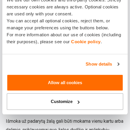
Išmokos dydis po eismo įvykio priklauso nuo padarytos
necessary cookies are always active. Optional cookies
žalos tipo ir dydžio. Jei dėl eismo įvykio buvo apgadinta
are used only with your consent.
You can accept all optional cookies, reject them, or
tik transporto priemonė, draudimo žalos atlyginimas gali
manage your preferences using the buttons below.
apimti remonto darbus. Tačiau, jei įvykio metu buvo
For more information about our use of cookies (including
sužaloti žmonės, išmoka bus didesnė, atsižvelgiant į
their purposes), please see our
Cookie policy
.
gydymo išlaidas ir ilgalaikes pasekmes.
Svarbu žinoti, kad žalos atlyginimas priklauso nuo eismo
Show details
įvykio aplinkybių ir teisingo eismo įvykio deklaracijos
užpildymo. Kiekvienas įvykis vertinamas individualiai
Allow all cookies
pagal dokumentus, nuotraukas ir eismo įvykio dalyvių
pateiktą informaciją.
Customize
Išmokos mokėjimo tvarka
Išmoka už padarytą žalą gali būti mokama vienu kartu arba
dalimis, priklausomai nuo žalos dydžio ir aplinkybių.