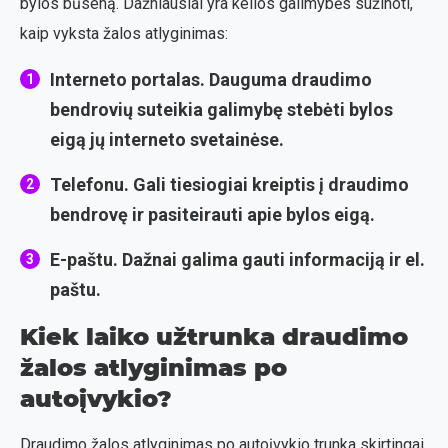
bylos būseną. Dažniausiai yra kelios galimybės sužinoti,
kaip vyksta žalos atlyginimas:
Interneto portalas
. Dauguma draudimo
bendrovių suteikia galimybę stebėti bylos
eigą jų interneto svetainėse.
Telefonu
. Gali tiesiogiai kreiptis į draudimo
bendrovę ir pasiteirauti apie bylos eigą.
E-paštu
. Dažnai galima gauti informaciją ir el.
paštu.
Kiek laiko užtrunka draudimo
žalos atlyginimas po
autoįvykio?
Draudimo žalos atlyginimas po autoįvykio trunka skirtingai,