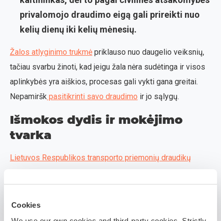
privalomojo draudimo eigą gali prireikti nuo
kelių dienų iki kelių mėnesių.
Žalos atlyginimo trukmė
priklauso nuo daugelio veiksnių,
tačiau svarbu žinoti, kad jeigu žala nėra sudėtinga ir visos
aplinkybės yra aiškios, procesas gali vykti gana greitai.
Nepamiršk
pasitikrinti savo draudimo
ir jo sąlygų.
Išmokos dydis ir mokėjimo
tvarka
Lietuvos Respublikos transporto priemonių draudikų
biuras
yra nustatęs tam tikras taisykles išmokų mokėjimui
ir dydžiui.
Cookies
Išmokos dydis
We use our own cookies and third-party cookies. Strictly