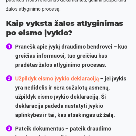
žalos atlyginimo procesą.
Kaip vyksta žalos atlyginimas
po eismo įvykio?
Pranešk apie įvykį draudimo bendrovei
– kuo
greičiau informuosi, tuo greičiau bus
pradėtas žalos atlyginimo procesas.
Užpildyk eismo įvykio deklaraciją
– jei įvykis
yra nedidelis ir nėra sužalotų asmenų,
užpildyk eismo įvykio deklaraciją. Ši
deklaracija padeda nustatyti įvykio
aplinkybes ir tai, kas atsakingas už žalą.
Pateik dokumentus
– pateik draudimo