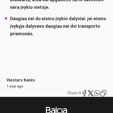
nėra įvykio vietoje.
Daugiau nei du eismo įvykio dalyviai:
jei eismo
įvykyje dalyvavo daugiau nei dvi transporto
priemonės.
Viesturs Kančs
1 year ago
Share it!