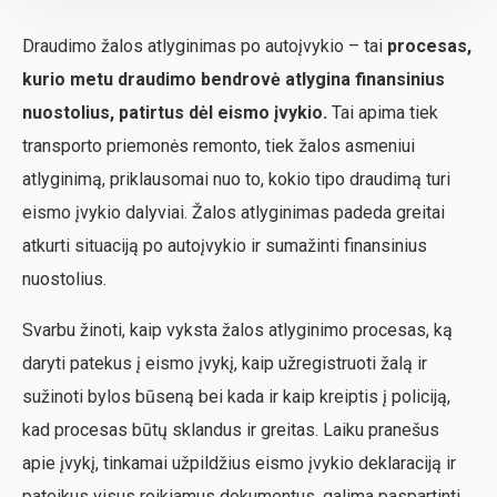
Draudimo žalos atlyginimas po autoįvykio – tai
procesas,
kurio metu draudimo bendrovė atlygina finansinius
nuostolius, patirtus dėl eismo įvykio.
Tai apima tiek
transporto priemonės remonto, tiek žalos asmeniui
atlyginimą, priklausomai nuo to, kokio tipo draudimą turi
eismo įvykio dalyviai. Žalos atlyginimas padeda greitai
atkurti situaciją po autoįvykio ir sumažinti finansinius
nuostolius.
Svarbu žinoti, kaip vyksta žalos atlyginimo procesas, ką
daryti patekus į eismo įvykį, kaip užregistruoti žalą ir
sužinoti bylos būseną bei kada ir kaip kreiptis į policiją,
kad procesas būtų sklandus ir greitas. Laiku pranešus
apie įvykį, tinkamai užpildžius eismo įvykio deklaraciją ir
pateikus visus reikiamus dokumentus, galima paspartinti