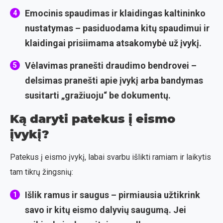
Emocinis spaudimas ir klaidingas kaltininko
nustatymas
– pasiduodama kitų spaudimui ir
klaidingai prisiimama atsakomybė už įvykį.
Vėlavimas pranešti draudimo bendrovei
–
delsimas pranešti apie įvykį arba bandymas
susitarti „gražiuoju“ be dokumentų.
Ką daryti patekus į eismo
įvykį?
Patekus į eismo įvykį, labai svarbu išlikti ramiam ir laikytis
tam tikrų žingsnių:
Išlik ramus ir saugus
– pirmiausia užtikrink
savo ir kitų eismo dalyvių saugumą. Jei