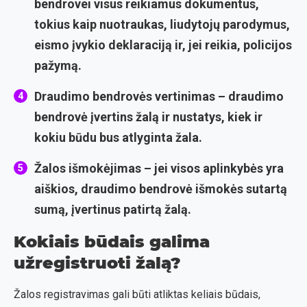
bendrovei visus reikiamus dokumentus,
tokius kaip nuotraukas, liudytojų parodymus,
eismo įvykio deklaraciją ir, jei reikia, policijos
pažymą.
Draudimo bendrovės vertinimas
– draudimo
bendrovė įvertins žalą ir nustatys, kiek ir
kokiu būdu bus atlyginta žala.
Žalos išmokėjimas
– jei visos aplinkybės yra
aiškios, draudimo bendrovė išmokės sutartą
sumą, įvertinus patirtą žalą.
Kokiais būdais galima
užregistruoti žalą?
Žalos registravimas gali būti atliktas keliais būdais,