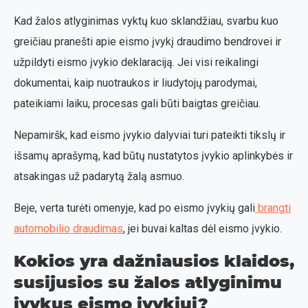
Kad žalos atlyginimas vyktų kuo sklandžiau, svarbu kuo
greičiau pranešti apie eismo įvykį draudimo bendrovei ir
užpildyti eismo įvykio deklaraciją. Jei visi reikalingi
dokumentai, kaip nuotraukos ir liudytojų parodymai,
pateikiami laiku, procesas gali būti baigtas greičiau.
Nepamiršk, kad eismo įvykio dalyviai turi pateikti tikslų ir
išsamų aprašymą, kad būtų nustatytos įvykio aplinkybės ir
atsakingas už padarytą žalą asmuo.
Beje, verta turėti omenyje, kad po eismo įvykių gali
brangti
automobilio draudimas
, jei buvai kaltas dėl eismo įvykio.
Kokios yra dažniausios klaidos,
susijusios su žalos atlyginimu
įvykus eismo įvykiui?