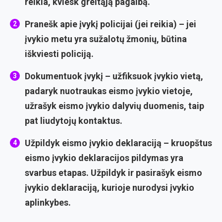
reikia, kviesk greitąją pagalbą.
Pranešk apie įvykį policijai (jei reikia)
– jei
įvykio metu yra sužalotų žmonių, būtina
iškviesti policiją.
Dokumentuok įvykį
– užfiksuok įvykio vietą,
padaryk nuotraukas eismo įvykio vietoje,
užrašyk eismo įvykio dalyvių duomenis, taip
pat liudytojų kontaktus.
Užpildyk eismo įvykio deklaraciją
– kruopštus
eismo įvykio deklaracijos pildymas yra
svarbus etapas. Užpildyk ir pasirašyk eismo
įvykio deklaraciją, kurioje nurodysi įvykio
aplinkybes.