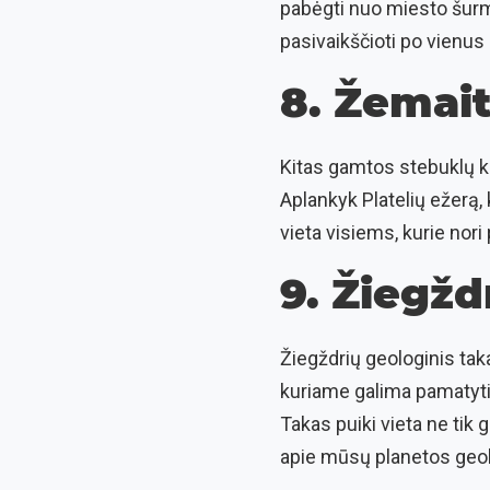
pabėgti nuo miesto šurmu
pasivaikščioti po vienus
8. Žemait
Kitas gamtos stebuklų kr
Aplankyk Platelių ežerą,
vieta visiems, kurie nor
9. Žiegžd
Žiegždrių geologinis tak
kuriame galima pamatyti 
Takas puiki vieta ne tik
apie mūsų planetos geolo