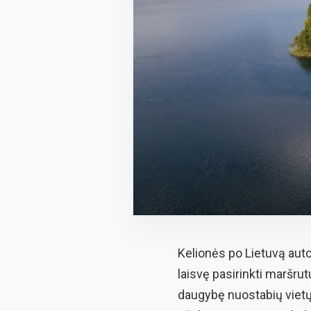
Kelionės po Lietuvą auto
laisvę pasirinkti maršrutus
daugybę nuostabių vietų,