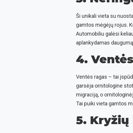
Ši unikali vieta su nuost
gamtos mėgėjų rojus. Kur
Automobiliu galėsi keliau
aplankydamas daugumą Ner
4. Ventės
Ventės ragas – tai įspūd
garsėja ornitologine sto
migraciją, o ornitologin
Tai puiki vieta gamtos 
5. Kryžių