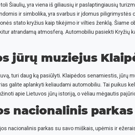
oli Šiaulių, yra viena iš giliausių ir paslaptingiausių turiz
endomis ir simbolika, yra svarbus ir įdomus piligrimystės 
nės stato kryžius kaip tikėjimo ir vilties ženklą. Šiame o
i kitur atrandamą atmosferą. Automobiliu pasiekti Kryžių k
os jūrų muziejus Klai
ietuvą, turi daug ką pasiūlyti. Klaipėdos senamiestis, jūrų 
urias galite aplankyti keliaudami automobiliu. Tai puikus ke
užinoti apie Lietuvos jūrų istoriją, o vėliau mėgautis pajū
os nacionalinis parkas
os nacionalinis parkas su savo miškais, upėmis ir ežerais