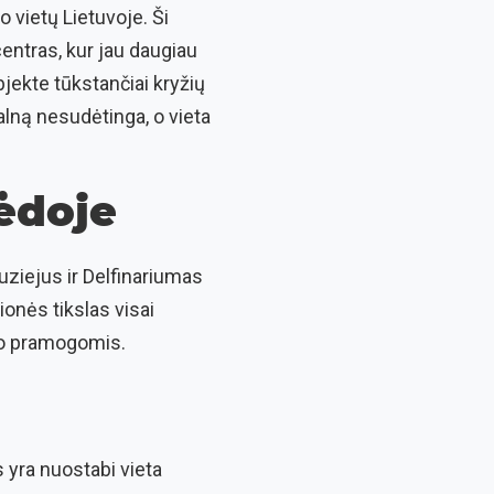
mo vietų Lietuvoje. Ši
centras, kur jau daugiau
bjekte tūkstančiai kryžių
alną nesudėtinga, o vieta
pėdoje
muziejus ir Delfinariumas
lionės tikslas visai
rio pramogomis.
 yra nuostabi vieta