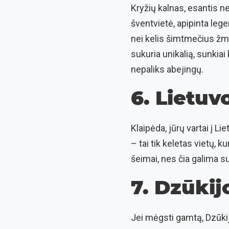
Kryžių kalnas, esantis net
šventvietė, apipinta leg
nei kelis šimtmečius žmo
sukuria unikalią, sunkia
nepaliks abejingų.
6. Lietuv
Klaipėda, jūrų vartai į L
– tai tik keletas vietų, k
šeimai, nes čia galima s
7. Dzūkij
Jei mėgsti gamtą, Dzūkij