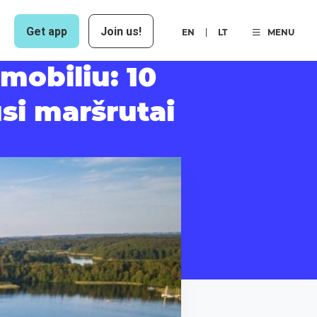
Get app
Join us!
EN
LT
MENU
mobiliu: 10
usi maršrutai