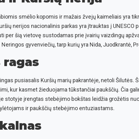
abiomis smėlio kopomis ir mažais žvejų kaimeliais yra tikra
šių nerijos nacionalinis parkas yra įtrauktas į UNESCO p
ti per šią vietovę sustodamas prie įvairių vaizdingų apžval
ingos gyvenviečių, tarp kurių yra Nida, Juodkrantė, Prei
 ragas
ingas pusiasalis Kuršių marių pakrantėje, netoli Šilutės.
timi, kur kasmet žieduojama tūkstančiai paukščių. Čia gal
ėje stotyje įrengtas stebėjimo bokštas leidžia grožėtis nu
mylėtojams ir paukščių stebėjimo entuziastams.
 kalnas