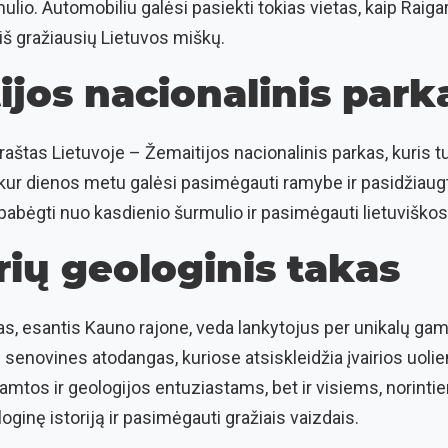
lio. Automobiliu galėsi pasiekti tokias vietas, kaip Raigar
 iš gražiausių Lietuvos miškų.
ijos nacionalinis park
aštas Lietuvoje – Žemaitijos nacionalinis parkas, kuris tu
 kur dienos metu galėsi pasimėgauti ramybe ir pasidžiaugti
i pabėgti nuo kasdienio šurmulio ir pasimėgauti lietuviško
rių geologinis takas
as, esantis Kauno rajone, veda lankytojus per unikalų gam
senovines atodangas, kuriose atsiskleidžia įvairios uolie
 gamtos ir geologijos entuziastams, bet ir visiems, norint
ginę istoriją ir pasimėgauti gražiais vaizdais.