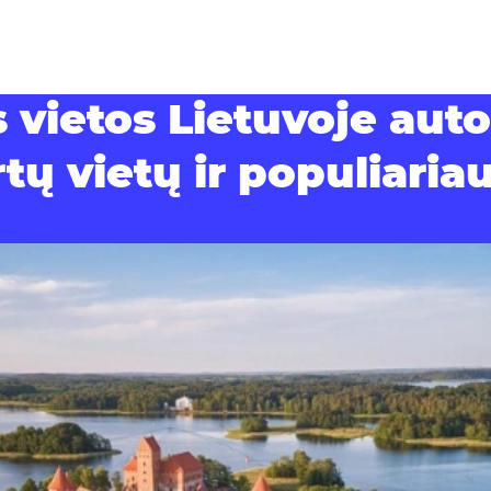
 vietos Lietuvoje auto
ų vietų ir populiaria