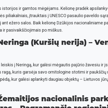
ks istorijos ir gamtos mėgėjams. Kelionę pradėk apsilank
s piliakalniais, įtrauktais į UNESCO pasaulio paveldo sąraš
lį ant ežero salos. Baik kelionę Dzūkijos nacionaliniame p
 ir pasivaikščiojimais po miškus.
 Neringa (Kuršių nerija) – Ve
r leiskis į Neringą, kur galėsi mėgautis pajūrio žavesiu ir
 ragą, kuris garsėja savo ornitologine stotimi ir paukšči
ipėdą, kur galėsi aplankyti daugiau objektų – Lietuvos jūr
 Žemaitijos nacionalinis par