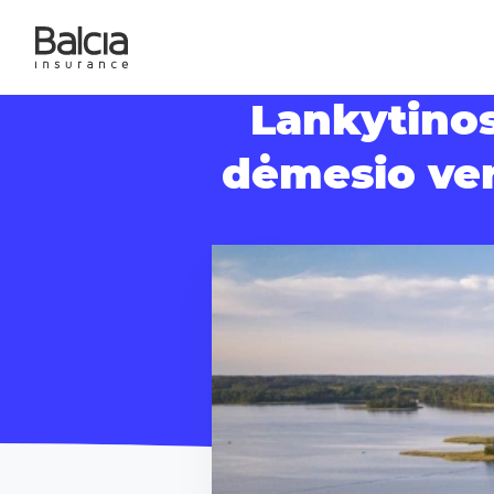
Lankytinos
dėmesio vert