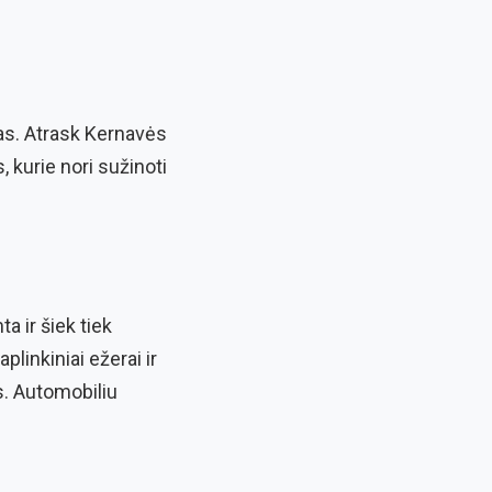
ras. Atrask Kernavės
, kurie nori sužinoti
a ir šiek tiek
plinkiniai ežerai ir
s. Automobiliu