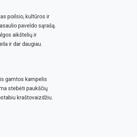
s poilsio, kultūros ir
asaulio paveldo sąrašą.
gos aikštelių ir
la ir dar daugiau.
 Šis gamtos kampelis
ima stebėti paukščių
ostabiu kraštovaizdžiu.