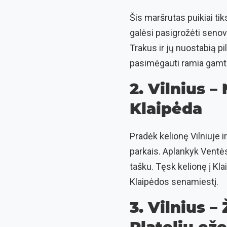
Šis maršrutas puikiai ti
galėsi pasigrožėti senovė
Trakus ir jų nuostabią pi
pasimėgauti ramia gamta
2. Vilnius –
Klaipėda
Pradėk kelionę Vilniuje i
parkais. Aplankyk Ventės
tašku. Tęsk kelionę į Kla
Klaipėdos senamiestį.
3. Vilnius –