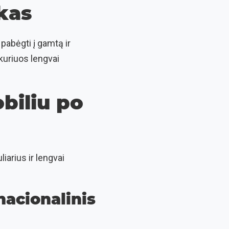
kas
pabėgti į gamtą ir
 kuriuos lengvai
biliu po
iarius ir lengvai
nacionalinis