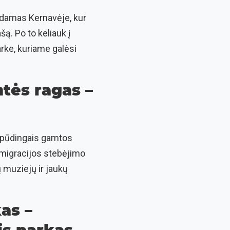
ydamas Kernavėje, kur
ą. Po to keliauk į
arke, kuriame galėsi
ntės ragas –
 įspūdingais gamtos
ų migracijos stebėjimo
ų muziejų ir jaukų
kas –