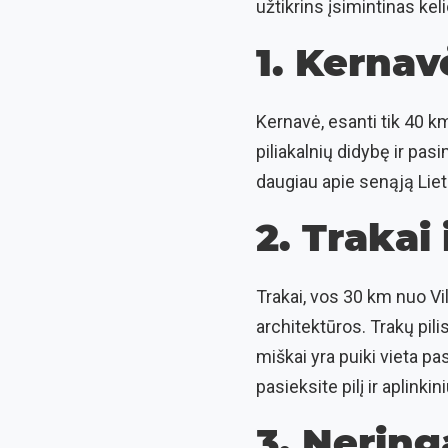
užtikrins įsimintinas kel
1. Kernav
Kernavė, esanti tik 40 k
piliakalnių didybę ir pas
daugiau apie senąją Liet
2. Trakai 
Trakai, vos 30 km nuo Viln
architektūros. Trakų pili
miškai yra puiki vieta p
pasieksite pilį ir aplinki
3. Nering