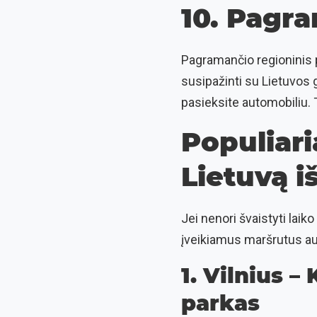
10. Pagra
Pagramančio regioninis p
susipažinti su Lietuvos 
pasieksite automobiliu.
Populiari
Lietuvą i
Jei nenori švaistyti laik
įveikiamus maršrutus aut
1. Vilnius –
parkas