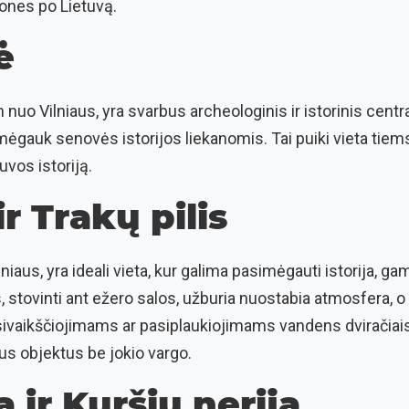
iones po Lietuvą.
ė
m nuo Vilniaus, yra svarbus archeologinis ir istorinis cent
imėgauk senovės istorijos liekanomis. Tai puiki vieta tiems
uvos istoriją.
ir Trakų pilis
iaus, yra ideali vieta, kur galima pasimėgauti istorija, gamt
s, stovinti ant ežero salos, užburia nuostabia atmosfera, o a
asivaikščiojimams ar pasiplaukiojimams vandens dviračiai
nius objektus be jokio vargo.
a ir Kuršių nerija