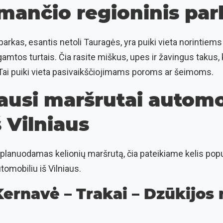
mančio regioninis par
arkas, esantis netoli Tauragės, yra puiki vieta norintiems 
gamtos turtais. Čia rasite miškus, upes ir žavingus takus,
 Tai puiki vieta pasivaikščiojimams poroms ar šeimoms.
ausi maršrutai automo
š Vilniaus
o planuodamas kelionių maršrutą, čia pateikiame kelis popul
omobiliu iš Vilniaus.
 Kernavė – Trakai – Dzūkijos 