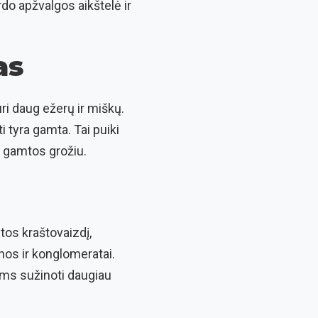
do apžvalgos aikštelė ir
as
ri daug ežerų ir miškų.
 tyra gamta. Tai puiki
s gamtos grožiu.
tos kraštovaizdį,
nos ir konglomeratai.
iems sužinoti daugiau