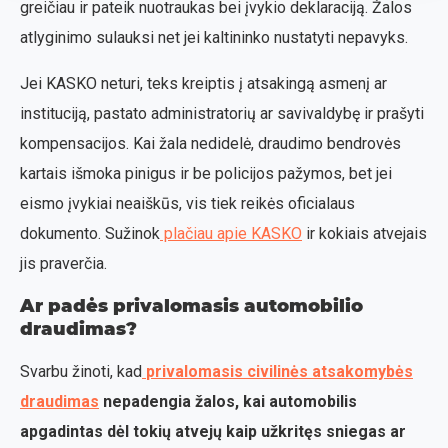
greičiau ir pateik nuotraukas bei įvykio deklaraciją. Žalos
atlyginimo sulauksi net jei kaltininko nustatyti nepavyks.
Jei KASKO neturi, teks kreiptis į atsakingą asmenį ar
instituciją, pastato administratorių ar savivaldybę ir prašyti
kompensacijos. Kai žala nedidelė, draudimo bendrovės
kartais išmoka pinigus ir be policijos pažymos, bet jei
eismo įvykiai neaiškūs, vis tiek reikės oficialaus
dokumento. Sužinok
plačiau apie KASKO
ir kokiais atvejais
jis praverčia.
Ar padės privalomasis automobilio
draudimas?
Svarbu žinoti, kad
privalomasis civilinės atsakomybės
draudimas
nepadengia žalos, kai automobilis
apgadintas dėl tokių atvejų kaip užkritęs sniegas ar