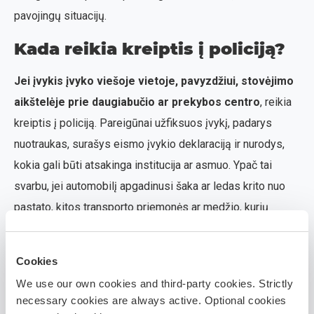
pavojingų situacijų.
Kada reikia kreiptis į policiją?
Jei įvykis įvyko viešoje vietoje, pavyzdžiui, stovėjimo
aikštelėje prie daugiabučio ar prekybos centro
, reikia
kreiptis į policiją. Pareigūnai užfiksuos įvykį, padarys
nuotraukas, surašys eismo įvykio deklaraciją ir nurodys,
kokia gali būti atsakinga institucija ar asmuo. Ypač tai
svarbu, jei automobilį apgadinusi šaka ar ledas krito nuo
pastato, kitos transporto priemonės ar medžio, kurių
savininkas nesi Tu. Kreiptis į policiją būtina ir tada, kai
buvo apgadintos kelios transporto priemonės arba jei žala
Cookies
didelė ir siekia kelių šimtų ar net tūkstančių eurų.
We use our own cookies and third-party cookies. Strictly
Kas atsako už transporto
necessary cookies are always active. Optional cookies