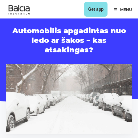
Get app
MENU
Automobilis apgadintas nuo
ledo ar šakos – kas
atsakingas?