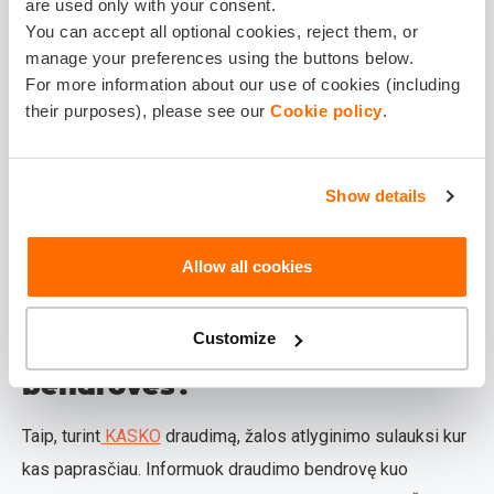
are used only with your consent.
priemonės žalą?
You can accept all optional cookies, reject them, or
manage your preferences using the buttons below.
Atsakomybė priklauso nuo to, kur įvyko incidentas. Jei
For more information about our use of cookies (including
transporto priemonė yra apgadinta dėl ledo ar sniego, kuris
their purposes), please see our
Cookie policy
.
krito nuo namo stogo,
už žalą paprastai atsako to
pastato savininkas ar administratorius
. Tai civilinės
Show details
atsakomybės klausimas, nes savininkai privalo užtikrinti,
kad jų stogas būtų nuvalytas. Tuo tarpu, jei šaka nukrito
nuo savivaldybei priklausančio medžio, žalos atlyginimo
Allow all cookies
galima reikalauti iš miesto ar rajono savivaldybės.
Customize
Ar padės draudimo
bendrovės?
Taip, turint
KASKO
draudimą, žalos atlyginimo sulauksi kur
kas paprasčiau. Informuok draudimo bendrovę kuo