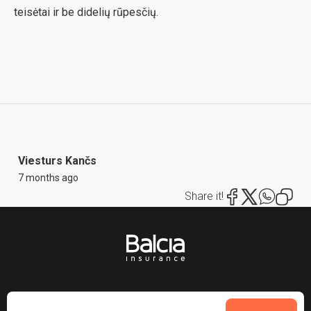
teisėtai ir be didelių rūpesčių.
Viesturs Kančs
7 months ago
Share it!