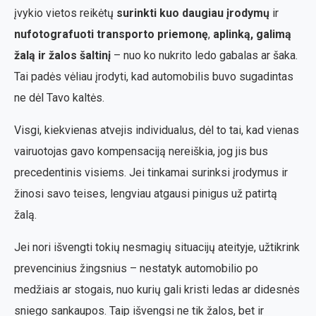
įvykio vietos reikėtų
surinkti kuo daugiau įrodymų
ir
nufotografuoti transporto priemonę
,
aplinką, galimą
žalą ir žalos šaltinį
– nuo ko nukrito ledo gabalas ar šaka.
Tai padės vėliau įrodyti, kad automobilis buvo sugadintas
ne dėl Tavo kaltės.
Visgi, kiekvienas atvejis individualus, dėl to tai, kad vienas
vairuotojas gavo kompensaciją nereiškia, jog jis bus
precedentinis visiems. Jei tinkamai surinksi įrodymus ir
žinosi savo teises, lengviau atgausi pinigus už patirtą
žalą.
Jei nori išvengti tokių nesmagių situacijų ateityje, užtikrink
prevencinius žingsnius – nestatyk automobilio po
medžiais ar stogais, nuo kurių gali kristi ledas ar didesnės
sniego sankaupos. Taip išvengsi ne tik žalos, bet ir