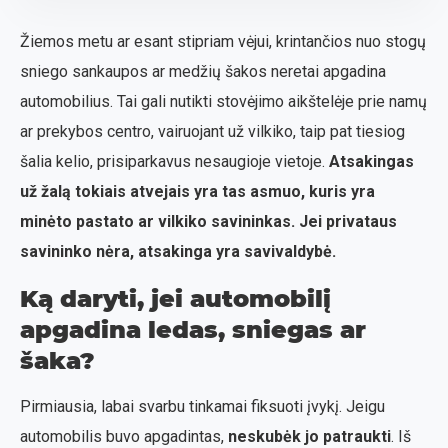
Žiemos metu ar esant stipriam vėjui, krintančios nuo stogų
sniego sankaupos ar medžių šakos neretai apgadina
automobilius. Tai gali nutikti stovėjimo aikštelėje prie namų
ar prekybos centro, vairuojant už vilkiko, taip pat tiesiog
šalia kelio, prisiparkavus nesaugioje vietoje.
Atsakingas
už žalą tokiais atvejais yra tas asmuo, kuris yra
minėto pastato ar vilkiko savininkas. Jei privataus
savininko nėra, atsakinga yra savivaldybė.
Ką daryti, jei automobilį
apgadina ledas, sniegas ar
šaka?
Pirmiausia, labai svarbu tinkamai fiksuoti įvykį. Jeigu
automobilis buvo apgadintas,
neskubėk jo patraukti
. Iš