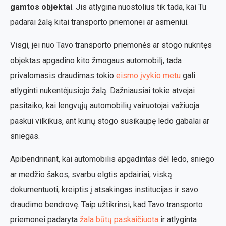
gamtos objektai
. Jis atlygina nuostolius tik tada, kai Tu
padarai žalą kitai transporto priemonei ar asmeniui.
Visgi, jei nuo Tavo transporto priemonės ar stogo nukritęs
objektas apgadino kito žmogaus automobilį, tada
privalomasis draudimas tokio
eismo įvykio metu
gali
atlyginti nukentėjusiojo žalą. Dažniausiai tokie atvejai
pasitaiko, kai lengvųjų automobilių vairuotojai važiuoja
paskui vilkikus, ant kurių stogo susikaupę ledo gabalai ar
sniegas.
Apibendrinant, kai automobilis apgadintas dėl ledo, sniego
ar medžio šakos, svarbu elgtis apdairiai, viską
dokumentuoti, kreiptis į atsakingas institucijas ir savo
draudimo bendrovę. Taip užtikrinsi, kad Tavo transporto
priemonei padaryta
žala būtų paskaičiuota
ir atlyginta