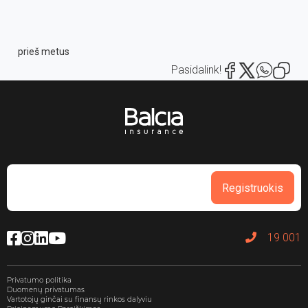
prieš metus
Pasidalink!
Registruokis
19 001
Privatumo politika
Duomenų privatumas
Vartotojų ginčai su finansų rinkos dalyviu