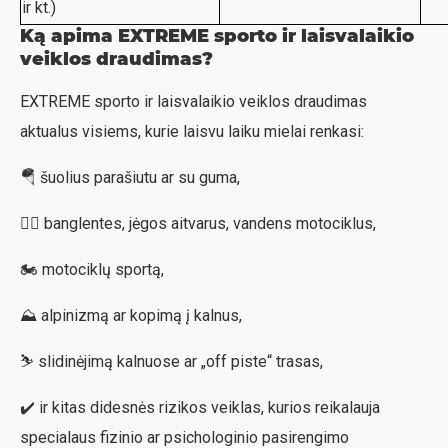
ir kt.)
Ką apima EXTREME
sporto ir laisvalaikio
veiklos
draudimas?
EXTREME sporto ir laisvalaikio veiklos draudimas
aktualus visiems, kurie laisvu laiku mielai renkasi:
🪂 šuolius parašiutu ar su guma,
🏄‍♂️ banglentes, jėgos aitvarus, vandens motociklus,
🏍️ motociklų sportą,
⛰️ alpinizmą ar kopimą į kalnus,
⛷️ slidinėjimą kalnuose ar „off piste“ trasas,
✔️ ir kitas didesnės rizikos veiklas, kurios reikalauja
specialaus fizinio ar psichologinio pasirengimo