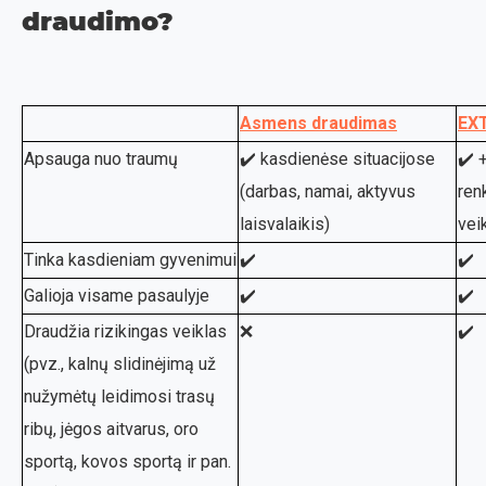
draudimo?
Asmens draudimas
EX
Apsauga nuo traumų
✔️ kasdienėse situacijose
✔️ 
(darbas, namai, aktyvus
ren
laisvalaikis)
vei
Tinka kasdieniam gyvenimui
✔️
✔️
Galioja visame pasaulyje
✔️
✔️
Draudžia rizikingas veiklas
❌
✔️
(pvz., kalnų slidinėjimą už
nužymėtų leidimosi trasų
ribų, jėgos aitvarus, oro
sportą, kovos sportą ir pan.