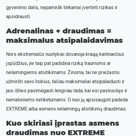
gyvenimo dalis, nepamiršk tinkamai įvertinti rizikas ir
apsidrausti.
Adrenalinas + draudimas =
maksimalus atsipalaidavimas
Nors ekstremalūs nuotykiai dovanoja kraują kaitinančius
įspūdžius, jie taip pat padidina riziką traumoms ar
nelaimingiems atsitikimams. Žinoma, tai ne priežastis
užmiršti savo hobius, tačiau maksimaliai atsipalaiduoti ir
jais išties pasimėgauti lengviau tada, kai esi pasiruošęs ir
nemaloniems netikėtumams. O nuo jų apsisaugoti padeda
EXTREME arba asmens nelaimingų atsitikimų draudimas.
Kuo skiriasi įprastas asmens
draudimas nuo EXTREME