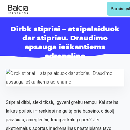
Parsisiųs
Dirbk stipriai – atsipalaiduok
dar stipriau. Draudimo
apsauga ieškantiems
adrenalino
Stipriai dirbi, sieki tikslų, gyveni greitu tempu. Kai ateina
laikas poilsiui – renkiesi ne gultą prie baseino, o šuolį
parašiutu, snieglenčių trasą ar kalnų upes? Jei
ekstremalus sportas ir adrenalinas neatsiejama tavo