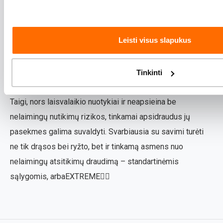
netaiko apsaugos ekstremalių pramogų metu. Taigi, jei
savaitgalį planuoji tyrinėti vandenyno gelmes ar šokti nuo
skardžio su parašiutu – įsitikink, kad tavo jau turimas
Leisti visus slapukus
asmens draudimas apima ir šias veiklas. Jei taip nėra –
prieš nerdamas į nuotykius, pasirink platesnį EXTREME
Tinkinti
sporto ir laisvalaikio veiklos draudimą.
Taigi, nors laisvalaikio nuotykiai ir neapsieina be
nelaimingų nutikimų rizikos, tinkamai apsidraudus jų
pasekmes galima suvaldyti. Svarbiausia su savimi turėti
ne tik drąsos bei ryžto, bet ir tinkamą asmens nuo
nelaimingų atsitikimų draudimą – standartinėmis
sąlygomis, arbaEXTREME🤸‍♂️