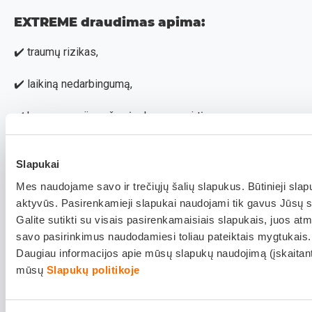
EXTREME draudimas apima:
✔️ traumų rizikas,
✔️ laikiną nedarbingumą,
✔️ kompensacijas už neįgalumą ar mirtį,
✔️ kompensaciją už dienas, praleistas ligoninėje,
Slapukai
✔️ Be to, EXTREME draudimas turi trumpiausią rinkoje
Mes naudojame savo ir trečiųjų šalių slapukus. Būtinieji slap
nedraudžiamųjų įvykių sąrašą, o medicininės išlaidos
aktyvūs. Pasirenkamieji slapukai naudojami tik gavus Jūsų s
Galite sutikti su visais pasirenkamaisiais slapukais, juos atm
dengiamos iki 30 mėnesių po nelaimingo atsitikimo.
savo pasirinkimus naudodamiesi toliau pateiktais mygtukais.
Jei jau turi asmens nelaimingų
Daugiau informacijos apie mūsų slapukų naudojimą (įskaitant j
atsitikimų draudimą..?
mūsų
Slapukų politikoje
Standartinių asmens nelaimingų atsitikimų draudimai